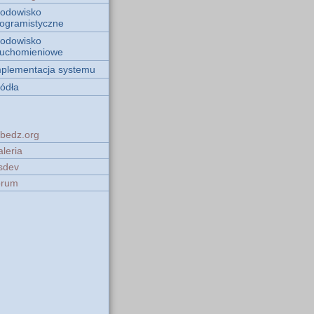
rodowisko
ogramistyczne
rodowisko
ruchomieniowe
mplementacja systemu
ódła
abedz.org
aleria
sdev
orum