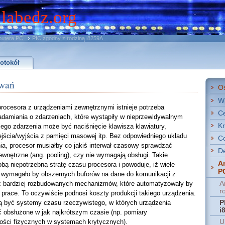
.labedz.org
putera PC
PIC zgodny z rodziną i8259A
otokół
rwań
O
W
rocesora z urządzeniami zewnętrznymi istnieje potrzeba
Ce
damiania o zdarzeniach, które wystąpiły w nieprzewidywalnym
Kr
ego zdarzenia może być naciśnięcie klawisza klawiatury,
ejścia/wyjścia z pamięci masowej itp. Bez odpowiedniego układu
Co
ia, procesor musiałby co jakiś interwał czasowy sprawdzać
De
wnętrzne (ang. pooling), czy nie wymagają obsługi. Takie
A
obą niepotrzebną stratę czasu procesora i powoduje, iż wiele
P
 wymagało by obszernych buforów na dane do komunikacji z
ż bardziej rozbudowanych mechanizmów, które automatyzowały by
A
r
prace. To oczywiście podnosi koszty produkcji takiego urządzenia.
 być systemy czasu rzeczywistego, w których urządzenia
P
i
 obsłużone w jak najkrótszym czasie (np. pomiary
ości fizycznych w systemach krytycznych).
U