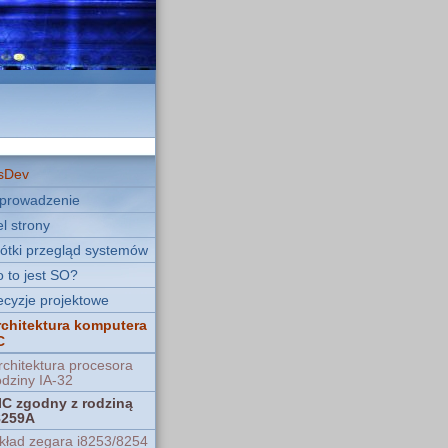
sDev
prowadzenie
l strony
ótki przegląd systemów
 to jest SO?
cyzje projektowe
rchitektura komputera
C
rchitektura procesora
odziny IA-32
IC zgodny z rodziną
8259A
kład zegara i8253/8254