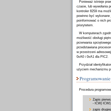
Ponieważ istnieje pr
czasie, lub wywołania p
kontroler 8259 ma możl
powinno być wykonane j
poinformować o nich pr
priorytetem.
W komputerach zgodn
możliwość obsługi pięt
przerwania sprzętowego 
przedstawiana procesor
w przestrzeni adresowej
0xA0 i 0xA1 dla PIC2.
Przydział identyfikat
użyciem mechanizmu prz
Programowanie
Procedura programowa
Zapis pierws
- ICW) ICW1 
zapis drugie