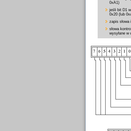
0xA1)
jeśli bit D1
0x20 (lub 0x
zapis słowa 
słowa kontro
wysyłane w d