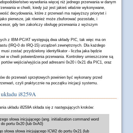
awdopodobieństwo wywołania więcej niż jednego przerwania w danym
rzerwania w chwili, kiedy już jest jakieś właśnie wykonywane,
iwość decydowania, które z przerwań ma najwyższy priorytet i
ako pierwsze, jak również może zbuforować pozostałe, i
ocesor, gdy ten zakończy obsługę przerwania z wyższym
ych z IBM-PC/AT występują dwa układy PIC, tak więc ma on
nastu (IRQ-0 do IRQ-15) urządzeń zewnętrznych. Dla każdego
musi zostać przydzielony identyfikator - liczba jaka będzie
owi w chwili potwierdzenia przerwania. Kontrolery umieszczone są
 portów wejścia/wyjścia pod adresami 0x20 i 0x21 dla PIC1, oraz
orów do przerwań sprzętowych powinien być wykonany przed
erwań, czyli praktycznie na początku inicjacji systemu.
 układu i8259A
nia układu i8259A składa się z następujących kroków:
zego słowa inicjującego (ang. initialization command word
do portu 0x20 (lub 0xA0)
go słowa słowa inicjującego ICW2 do portu 0x21 (lub