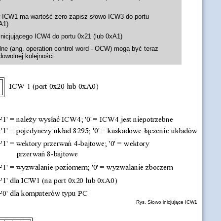
 w ICW1 ma wartość zero zapisz słowo ICW3 do portu
A1)
inicjującego ICW4 do portu 0x21 (lub 0xA1)
lne (ang. operation control word - OCW) mogą być teraz
owolnej kolejności
Rys. Słowo inicjujące ICW1