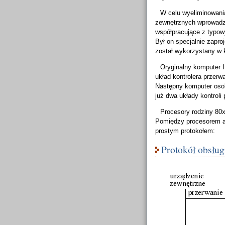
W celu wyeliminowan
zewnętrznych wprowadz
współpracujące z typow
Był on specjalnie zapro
został wykorzystany w
Oryginalny komputer 
układ kontrolera przerwa
Następny komputer osob
już dwa układy kontrol
Procesory rodziny 80x8
Pomiędzy procesorem a 
prostym protokołem:
Protokół obsług