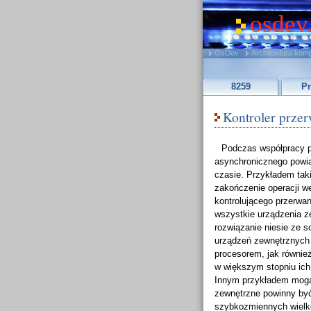
osdev
OsDev
Architektura kom
8259
Pr
Kontroler prze
Podczas współpracy p
asynchronicznego powia
czasie. Przykładem taki
zakończenie operacji w
kontrolującego przerwan
wszystkie urządzenia ze
rozwiązanie niesie ze s
urządzeń zewnętrznych
procesorem, jak równie
w większym stopniu ich 
Innym przykładem mogą
zewnętrzne powinny być
szybkozmiennych wielk