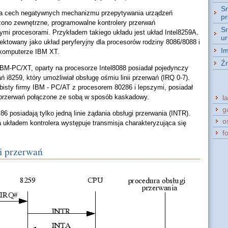
S
ia cech negatywnych mechanizmu przepytywania urządzeń
pr
ono zewnętrzne, programowalne kontrolery przerwań
S
ymi procesorami. Przykładem takiego układu jest układ Intel8259A.
u
jektowany jako układ peryferyjny dla procesorów rodziny 8086/8088 i
I
 komputerze IBM XT.
Źr
IBM-PC/XT, oparty na procesorze Intel8088 posiadał pojedynczy
ń i8259, który umożliwiał obsługę ośmiu linii przerwań (IRQ 0-7).
isty firmy IBM - PC/AT z procesorem 80286 i lepszymi, posiadał
i przerwań połączone ze sobą w sposób kaskadowy.
l
g
6 posiadają tylko jedną linie żądania obsługi przerwania (INTR).
o
układem kontrolera występuje transmisja charakteryzująca się
f
i przerwań