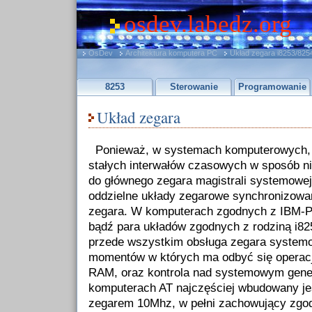
osdev.labedz.org
OsDev
Architektura komputera PC
Układ zegara i8253/825
8253
Sterowanie
Programowanie
Układ zegara
Ponieważ, w systemach komputerowych, is
stałych interwałów czasowych w sposób n
do głównego zegara magistrali systemowe
oddzielne układy zegarowe synchronizow
zegara. W komputerach zgodnych z IBM-PC/
bądź para układów zgodnych z rodziną i82
przede wszystkim obsługa zegara system
momentów w których ma odbyć się operacj
RAM, oraz kontrola nad systemowym gene
komputerach AT najczęściej wbudowany jes
zegarem 10Mhz, w pełni zachowujący zgod