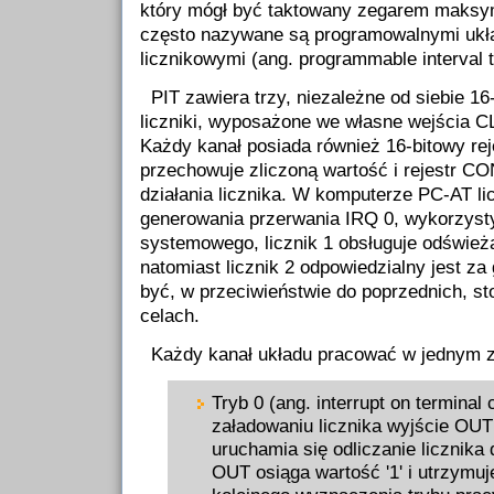
który mógł być taktowany zegarem maksym
często nazywane są programowalnymi ukł
licznikowymi (ang. programmable interval t
PIT zawiera trzy, niezależne od siebie 16
liczniki, wyposażone we własne wejścia 
Każdy kanał posiada również 16-bitowy r
przechowuje zliczoną wartość i rejestr 
działania licznika. W komputerze PC-AT li
generowania przerwania IRQ 0, wykorzyst
systemowego, licznik 1 obsługuje odświe
natomiast licznik 2 odpowiedzialny jest z
być, w przeciwieństwie do poprzednich, s
celach.
Każdy kanał układu pracować w jednym z
Tryb 0 (ang. interrupt on terminal 
załadowaniu licznika wyjście OUT
uruchamia się odliczanie licznika
OUT osiąga wartość '1' i utrzymuj