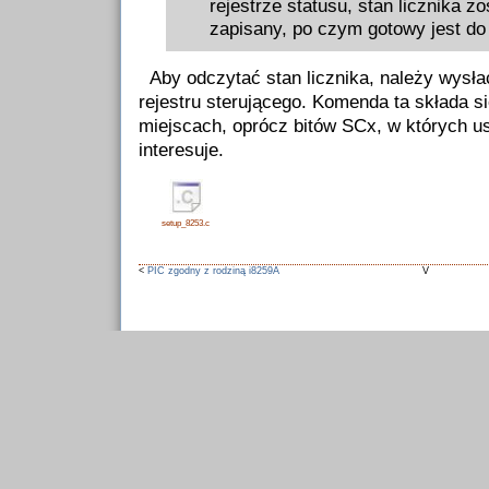
rejestrze statusu, stan licznika 
zapisany, po czym gotowy jest do
Aby odczytać stan licznika, należy wysł
rejestru sterującego. Komenda ta składa s
miejscach, oprócz bitów SCx, w których us
interesuje.
setup_8253.c
<
PIC zgodny z rodziną i8259A
V