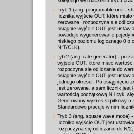
kolejnego wyznaczenia trybu pracy
Tryb 1 (ang. programable one - sh
licznika wyjście OUT, które miało 
zerowane i rozpoczyna się odlicza
osiągnie wyjście OUT jest ustawia
powoduje wygenerowanie pojedyn
niskiego poziomu logicznego 0 o c
N*T(CLK).
ryb 2 (ang. rate generator) - po z
wyjście OUT, które miało wartość 
rozpoczyna się odliczanie do wart
osiągnie wyjście OUT jest ustawi
jednego okresu . Po osiągnięciu 
jest zerowane, a sam licznik jest
wartością początkową N i cykl się
Generowany wykres szpilkowy o 
Standardowo pracuje w nim licznik
Tryb 3 (ang. square wave mode) -
licznika wyjście OUT jest ustawian
rozpoczyna się odliczanie do N/2,