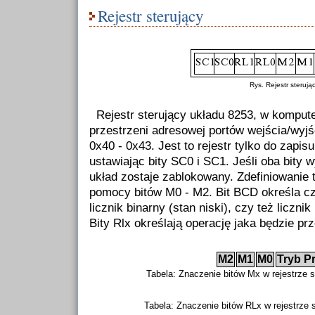
Rejestr sterujący
Rys. Rejestr steruj
Rejestr sterujący układu 8253, w komput
przestrzeni adresowej portów wejścia/wyj
0x40 - 0x43. Jest to rejestr tylko do zapi
ustawiając bity SC0 i SC1. Jeśli oba bity 
układ zostaje zablokowany. Zdefiniowanie 
pomocy bitów M0 - M2. Bit BCD określa cz
licznik binarny (stan niski), czy też liczn
Bity Rlx określają operację jaka będzie p
M2
M1
M0
Tryb P
Tabela: Znaczenie bitów Mx w rejestrze 
Tabela: Znaczenie bitów RLx w rejestrze 