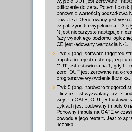
wyjście OUT jest zerowane i nast
odliczanie do zera. Potem licznik
ponownie wartością początkową N 
powtarza. Generowany jest wykre
współczynniku wypełnienia 1/2 gd
N jest nieparzyste następuje nie
fazy wysokiego poziomu logiczneg
CE jest ładowany wartością N-1.
Tryb 4 (ang. software triggered st
impuls do rejestru sterującego ur
OUT jest ustawiona na 1, gdy licz
zero, OUT jest zerowane na okres
programowe wyzwolenie licznika.
Tryb 5 (ang. hardware triggered str
- licznik jest wyzwalany przez po
wejściu GATE, OUT jest ustawion
cyklach jest podawany impuls 0 n
Ponowny impuls na GATE w czasie
powoduje jego restart. Jest to sp
licznika.