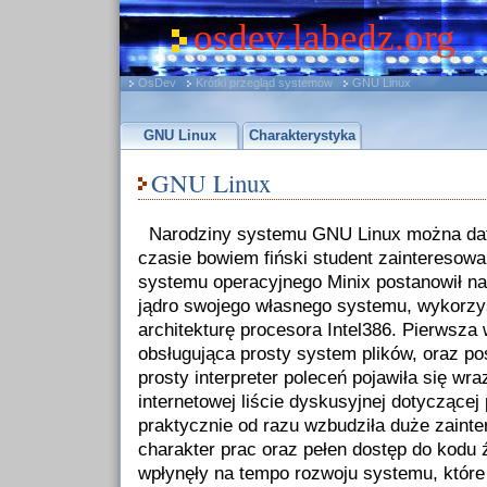
osdev.labedz.org
OsDev
Krótki przegląd systemów
GNU Linux
GNU Linux
Charakterystyka
GNU Linux
Narodziny systemu GNU Linux można dat
czasie bowiem fiński student zaintereso
systemu operacyjnego Minix postanowił n
jądro swojego własnego systemu, wykorz
architekturę procesora Intel386. Pierwsza
obsługująca prosty system plików, oraz pos
prosty interpreter poleceń pojawiła się w
internetowej liście dyskusyjnej dotyczącej
praktycznie od razu wzbudziła duże zaint
charakter prac oraz pełen dostęp do kodu
wpłynęły na tempo rozwoju systemu, które 