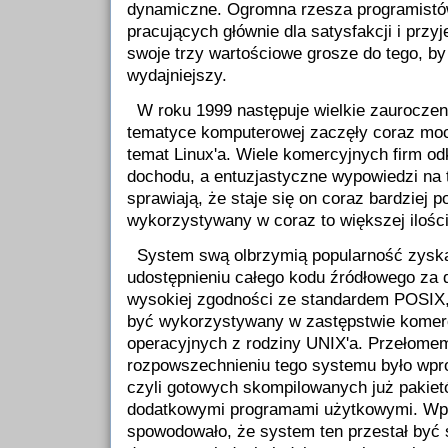
dynamiczne. Ogromna rzesza programistów
pracujących głównie dla satysfakcji i przy
swoje trzy wartościowe grosze do tego, by
wydajniejszy.
W roku 1999 następuje wielkie zauroczen
tematyce komputerowej zaczęły coraz moc
temat Linux'a. Wiele komercyjnych firm o
dochodu, a entuzjastyczne wypowiedzi na
sprawiają, że staje się on coraz bardziej p
wykorzystywany w coraz to większej ilości
System swą olbrzymią popularność zyska
udostępnieniu całego kodu źródłowego za 
wysokiej zgodności ze standardem POSIX,
być wykorzystywany w zastępstwie kome
operacyjnych z rodziny UNIX'a. Przełome
rozpowszechnieniu tego systemu było wpro
czyli gotowych skompilowanych już pakiet
dodatkowymi programami użytkowymi. Wpr
spowodowało, że system ten przestał być 